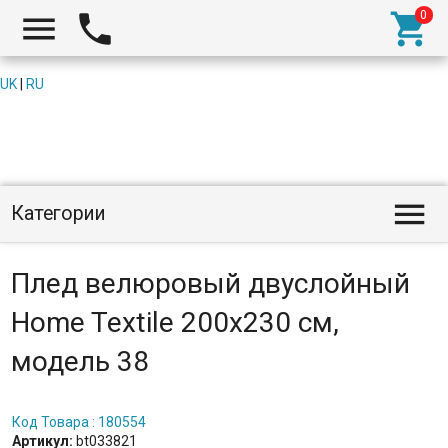



UK
|
RU

Категории
Плед велюровый двуслойный
Home Textile 200x230 см,
модель 38
Код Товара : 180554
Артикул:
bt033821