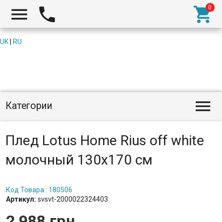



UK
|
RU

Категории
Плед Lotus Home Rius off white
молочный 130x170 см
Код Товара : 180506
Артикул:
svsvt-2000022324403
2 988 грн.