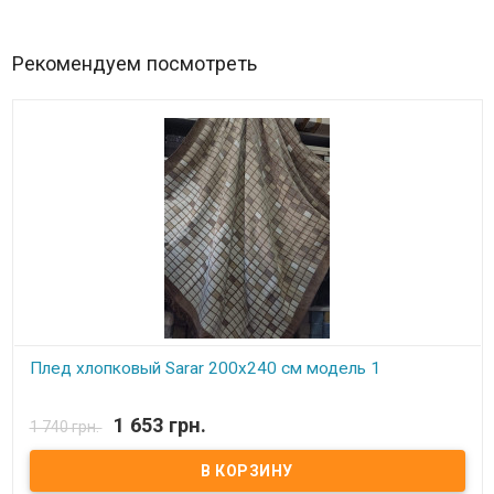
Рекомендуем посмотреть
Плед хлопковый Sarar 200х240 см модель 1
В наличии
1 653 грн.
1 740 грн.
Плед двусторонний, с бахромой, рисунок одинаковый с двух
сторон, цветовая гамма меняется наоборот на второй стороне
Размер: 200х240 см Состав: 60% хлопок, 35% акрил, 5% полиэстер
Вес пледа: 3,250 кг Упаковка: сумка ПВХ, на молнии.