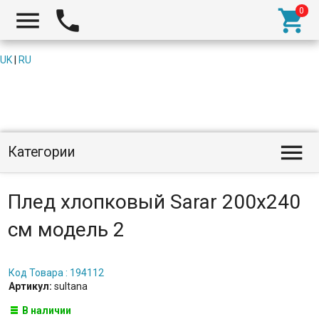



UK
|
RU

Категории
Плед хлопковый Sarar 200х240
см модель 2
Код Товара : 194112
Артикул:
sultana
В наличии