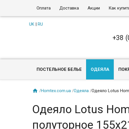
Оплата
Доставка
Акции
Как купит
UK
|
RU
+38 (
ПОСТЕЛЬНОЕ БЕЛЬЕ
ОДЕЯЛА
ПОК

/
Homtex.com.ua
/
Одеяла
/
Одеяло Lotus Hom
Одеяло Lotus Hom
полуторное 155x2