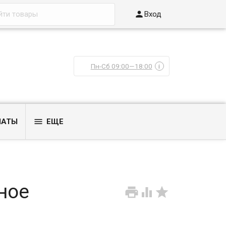

Вход
Пн-Сб 09:00—18:00
i

ЛАТЫ
ЕЩЕ
ное


