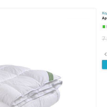
Ко
Ар
7