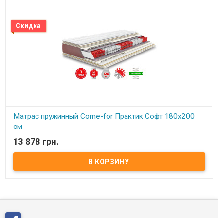
Скидка
Матрас пружинный Come-for Практик Софт 180x200
см
13 878 грн.
В наличии
Матрас пружинный Come-for Практик Софт 180x200 см Высота:
19 см. Нагрузка на 1 спальное место: 120 кг. Вес: 12 кг/м.кв.
Внутреннее наполнение: Чехол зима/лето: трикотаж, синтепон,
натуральный хлопок, спанбонд Spring Foam Жесткий войлок
Пятизонный блок независимых пружин Pocket Spring Жесткий
войлок Spring Foam Еврокаркас Чехол зима/лето: спанбонд,
натуральная шерсть, синтепон, трикотаж Производитель: Come-
for (Украина).