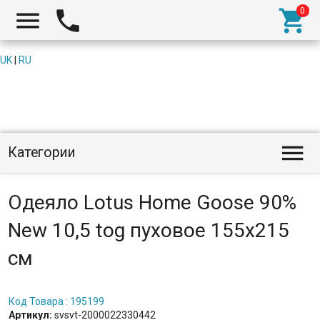



UK
|
RU

Категории
Одеяло Lotus Home Goose 90%
New 10,5 tog пуховое 155х215
см
Код Товара : 195199
Артикул:
svsvt-2000022330442