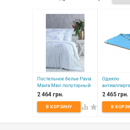
Цвет:
белый.
Одеяло двойно
Для любителей спать на
скрепляются к
подушках средней высоты.
позволяет лет
Возможна стирка при 30
использовать 
градусах.
одеяла, а зимо
100% гипоаллер
Производител
Торговая марк
Постельное белье Pavia
Одеяло
Mavra Mavi полуторный
антиаллерг
Mirson с 3M
2 464 грн.
2 465 грн.
В наличии
THINSULATE
Valentino 11


Постельное белье Pavia Mavra
mavi полуторный
№1329
пододеяльник 160х220 – 1 шт,
простыня 160х240 - 1 шт,
наволочка 50x70 – 1 шт
В наличии
Состав: 100% хлопок, ранфорс
Упаковка: картонная