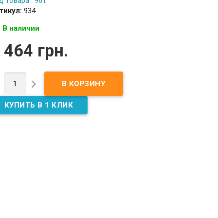
д Товара : 961
тикул:
934
В наличии
 464 грн.

