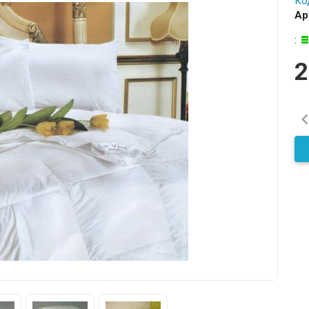
Ко
Ар
:
2