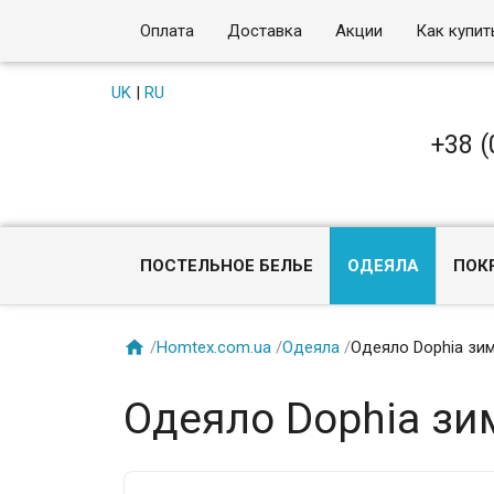
Оплата
Доставка
Акции
Как купит
UK
|
RU
+38 (
ПОСТЕЛЬНОЕ БЕЛЬЕ
ОДЕЯЛА
ПОК

/
Homtex.com.ua
/
Одеяла
/
Одеяло Dophia зи
Одеяло Dophia зи