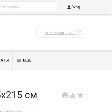

Вход
Пн-Сб 09:00—18:00
i

ЛАТЫ
ЕЩЕ
5х215 см


