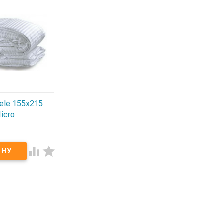
ele 155x215
icro


5 см.
анофайбер -
лебяжий пух.
 г/м2. Чехол:
микрофибра.
ое, возможна
радусах.
 Le Vele.
: Турция.
 полиэфирное