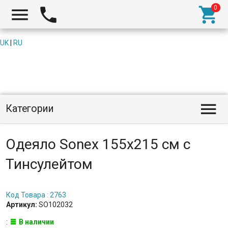



UK
|
RU

Категории
Одеяло Sonex 155x215 см с
Тинсулейтом
Код Товара : 2763
Артикул:
SO102032
:
В наличии