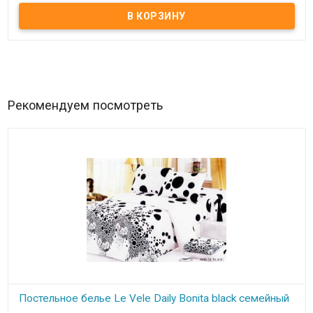
Наполнитель: искусственный лебяжий пух Чехол: микрофайбер.
Производитель: Sonex (Украина). Гипоаллергенное изделие
Дышащие вставки Air-Tex Можно стирать Подушка на молнии
Экологические материалы Защита от пылевых клещей, бактерий
и грибков Подходит для людей, страдающих аллергией и астмой.
В изделиях используется ткань Микрофайбер (Франция). Она
мягкая и приятная на ощупь. Ткань обработана специальной
антибактериальной пропиткой. Наполнитель - ультрамягкое
антиаллергенное волокно SoftFill, обеспечивающее надлежащую
поддержку головы и шеи. Волокно гипоаллергенно, оно улучшает
воздушный поток и сохраняет температурный комфорт в любое
время года. Подходит для людей, страдающих аллергией.
Рекомендуем посмотреть
Постельное белье Le Vele Daily Bonita black семейный