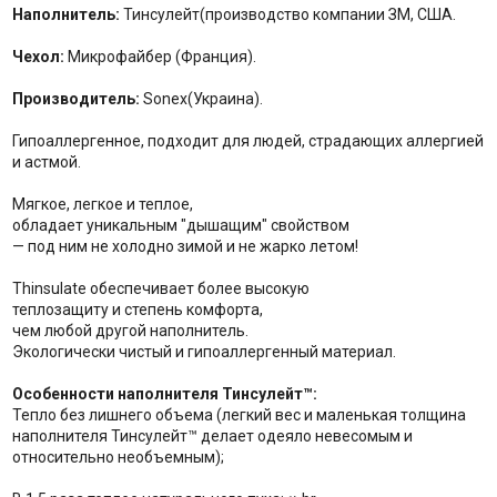
Наполнитель:
Тинсулейт(производство компании ЗМ, США.
Чехол:
Микрофайбер (Франция).
Производитель:
Sonex(Украина).
Гипоаллергенное, подходит для людей, страдающих аллергией
и астмой.
Мягкое, легкое и теплое,
обладает уникальным "дышащим" свойством
— под ним не холодно зимой и не жарко летом!
Thinsulate обеспечивает более высокую
теплозащиту и степень комфорта,
чем любой другой наполнитель.
Экологически чистый и гипоаллергенный материал.
Особенности наполнителя Тинсулейт™:
Тепло без лишнего объема (легкий вес и маленькая толщина
наполнителя Тинсулейт™ делает одеяло невесомым и
относительно необъемным);