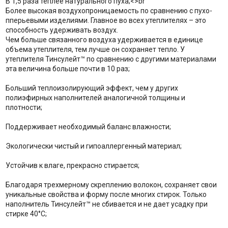
В 1,5 раза теплее натурального пуха;<>br
Более высокая воздухопроницаемость по сравнению с пухо-
пперьевыми изделиями. Главное во всех утеплителях – это
способность удерживать воздух.
Чем больше связанного воздуха удерживается в единице
объема утеплителя, тем лучше он сохраняет тепло. У
утеплителя Тинсулейт™ по сравнению с другими материалами
эта величина больше почти в 10 раз;
Больший теплоизолирующий эффект, чем у других
полиэфирных наполнителей аналогичной толщины и
плотности;
Поддерживает необходимый баланс влажности;
Экологически чистый и гипоаллергенный материал;
Устойчив к влаге, прекрасно стирается;
Благодаря трехмерному скреплению волокон, сохраняет свои
уникальные свойства и форму после многих стирок. Только
наполнитель Тинсулейт™ не сбивается и не дает усадку при
стирке 40°С;