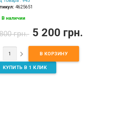
д Товара : 945
тикул:
4625651
В наличии
5 200 грн.
 800 грн.

