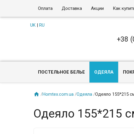
Оплата
Доставка
Акции
Как купит
UK
|
RU
+38 (
ПОСТЕЛЬНОЕ БЕЛЬЕ
ОДЕЯЛА
ПОК

/
Homtex.com.ua
/
Одеяла
/
Одеяло 155*215 см
Одеяло 155*215 см