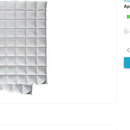
Ко
Ар
:
5