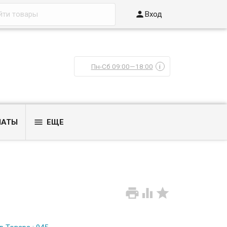

Вход
Пн-Сб 09:00—18:00
i

ЛАТЫ
ЕЩЕ


