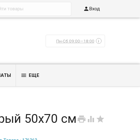

Вход
Пн-Сб 09:00—18:00
i

ЛАТЫ
ЕЩЕ
ерый 50x70 см


