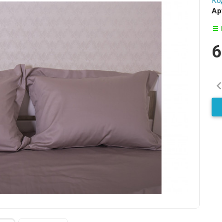
Ко
Ар
6