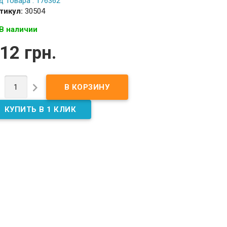
д Товара : 176362
тикул:
30504
В наличии
12 грн.

