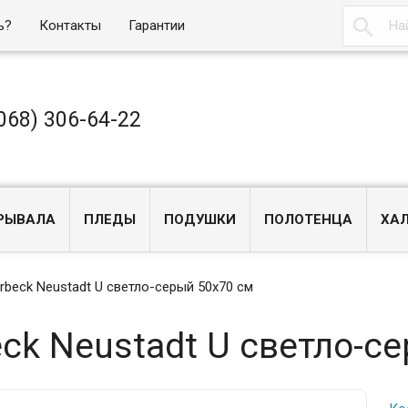

ь?
Контакты
Гарантии
068) 306-64-22
РЫВАЛА
ПЛЕДЫ
ПОДУШКИ
ПОЛОТЕНЦА
ХА
erbeck Neustadt U светло-серый 50x70 см
eck Neustadt U светло-с