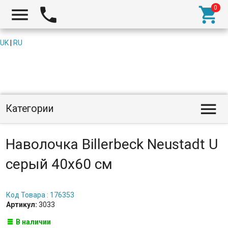



UK
|
RU

Категории
Наволочка Billerbeck Neustadt U
серый 40x60 см
Код Товара : 176353
Артикул:
3033
В наличии