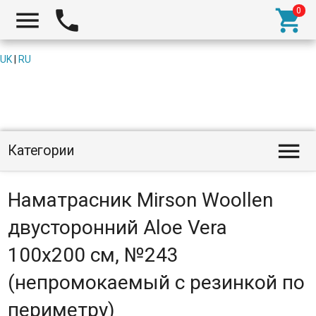



UK
|
RU

Категории
Наматрасник Mirson Woollen
двусторонний Aloe Vera
100x200 см, №243
(непромокаемый с резинкой по
периметру)