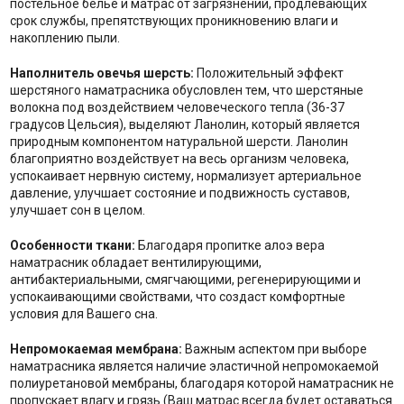
постельное бельё и матрас от загрязнений, продлевающих
срок службы, препятствующих проникновению влаги и
накоплению пыли.
Наполнитель о
вечья шерсть:
Положительный эффект
шерстяного наматрасника обусловлен тем, что шерстяные
волокна под воздействием человеческого тепла (36-37
градусов Цельсия), выделяют Ланолин, который является
природным компонентом натуральной шерсти. Ланолин
благоприятно воздействует на весь организм человека,
успокаивает нервную систему, нормализует артериальное
давление, улучшает состояние и подвижность суставов,
улучшает сон в целом.
Особенности ткани:
Благодаря пропитке алоэ вера
наматрасник обладает вентилирующими,
антибактериальными, смягчающими, регенерирующими и
успокаивающими свойствами, что создаст комфортные
условия для Вашего сна.
Непромокаемая мембрана:
Важным аспектом при выборе
наматрасника является наличие эластичной непромокаемой
полиуретановой мембраны, благодаря которой наматрасник не
пропускает влагу и грязь (Ваш матрас всегда будет оставаться