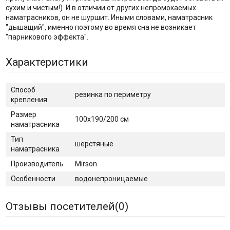
сухим и чистым!). И в отличии от других непромокаемых
наматрасников, он не шуршит. Иными словами, наматрасник
"дышащий", именно поэтому во время сна не возникает
"парникового эффекта".
Характеристики
Способ
резинка по периметру
крепления
Размер
100х190/200 см
наматрасника
Тип
шерстяные
наматрасника
Производитель
Mirson
Особенности
водонепроницаемые
Отзывы посетителей(
0
)