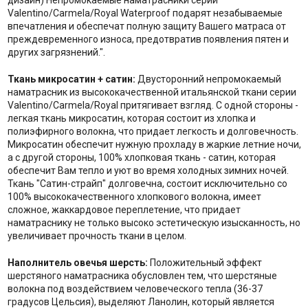
дизайн) Непромокаемые наматрасники серии
Valentino/Carmela/Royal Waterproof подарят незабываемые
впечатления и обеспечат полную защиту Вашего матраса от
преждевременного износа, предотвратив появления пятен и
других загрязнений.".
Ткань микросатин + сатин:
Двусторонний непромокаемый
наматрасник из высококачественной итальянской ткани серии
Valentino/Carmela/Royal притягивает взгляд. С одной стороны -
легкая ткань микросатин, которая состоит из хлопка и
полиэфирного волокна, что придает легкость и долговечность.
Микросатин обеспечит нужную прохладу в жаркие летние ночи,
а с другой стороны, 100% хлопковая ткань - сатин, которая
обеспечит Вам тепло и уют во время холодных зимних ночей.
Ткань "Сатин-страйп" долговечна, состоит исключительно со
100% высококачественного хлопкового волокна, имеет
сложное, жаккардовое переплетение, что придает
наматраснику не только высоко эстетическую изысканность, но
увеличивает прочность ткани в целом.
Наполнитель о
вечья шерсть:
Положительный эффект
шерстяного наматрасника обусловлен тем, что шерстяные
волокна под воздействием человеческого тепла (36-37
градусов Цельсия), выделяют Ланолин, который является