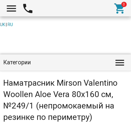



UK
|
RU

Категории
Наматрасник Mirson Valentino
Woollen Aloe Vera 80x160 см,
№249/1 (непромокаемый на
резинке по периметру)