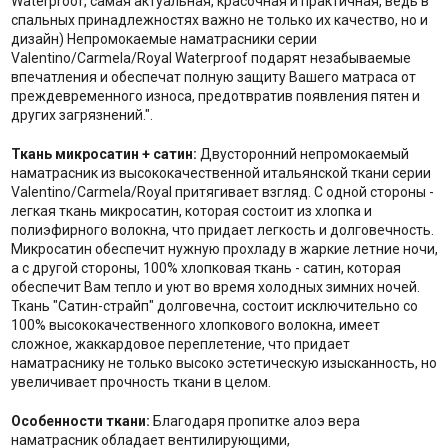
Waterproof, самая актуальная, красочная и практичная, ведь в
спальных принадлежностях важно не только их качество, но и
дизайн) Непромокаемые наматрасники серии
Valentino/Carmela/Royal Waterproof подарят незабываемые
впечатления и обеспечат полную защиту Вашего матраса от
преждевременного износа, предотвратив появления пятен и
других загрязнений.".
Ткань микросатин + сатин:
Двусторонний непромокаемый
наматрасник из высококачественной итальянской ткани серии
Valentino/Carmela/Royal притягивает взгляд. С одной стороны -
легкая ткань микросатин, которая состоит из хлопка и
полиэфирного волокна, что придает легкость и долговечность.
Микросатин обеспечит нужную прохладу в жаркие летние ночи,
а с другой стороны, 100% хлопковая ткань - сатин, которая
обеспечит Вам тепло и уют во время холодных зимних ночей.
Ткань "Сатин-страйп" долговечна, состоит исключительно со
100% высококачественного хлопкового волокна, имеет
сложное, жаккардовое переплетение, что придает
наматраснику не только высоко эстетическую изысканность, но
увеличивает прочность ткани в целом.
Особенности ткани:
Благодаря пропитке алоэ вера
наматрасник обладает вентилирующими,