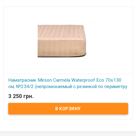
Наматрасник Mirson Carmela Waterproof Eco 70x130
см, №234/2 (непромокаемый с резинкой по периметру
+ АЛОЭ ВЕРА)
3 250 грн.
В наличии
Наматрасник Mirson Carmela Waterproof Eco 70x130 см, №234/2
(непромокаемый с резинкой по периметру + АЛОЭ ВЕРА) Размер:
70x130 см. Чехол: Итальянский Сатин Жаккард, 100% хлопок +
Микросатин. Наполнитель: Немецкий EcoSilk. Способ крепления:
на резинке по периметру. Особенности: непромокаемый.
Упаковка: сумка фирменная. Производитель: Украина-Италия.
Торговая марка: Mirson. Серия Valentino/Carmela/Royal