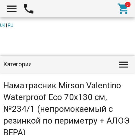



UK
|
RU

Категории
Наматрасник Mirson Valentino
Waterproof Eco 70x130 см,
№234/1 (непромокаемый с
резинкой по периметру + АЛОЭ
ВЕРА)