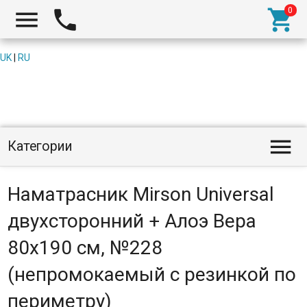



UK
|
RU

Категории
Наматрасник Mirson Universal
двухсторонний + Алоэ Вера
80x190 см, №228
(непромокаемый с резинкой по
периметру)