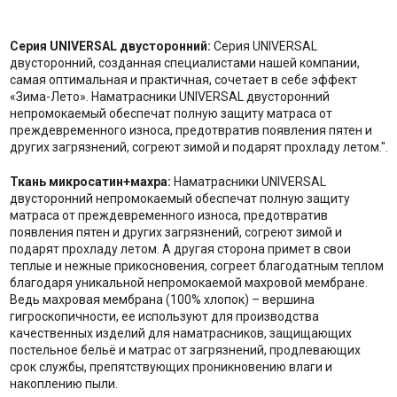
Серия UNIVERSAL двусторонний:
Серия UNIVERSAL
двусторонний, созданная специалистами нашей компании,
самая оптимальная и практичная, сочетает в себе эффект
«Зима-Лето». Наматрасники UNIVERSAL двусторонний
непромокаемый обеспечат полную защиту матраса от
преждевременного износа, предотвратив появления пятен и
других загрязнений, согреют зимой и подарят прохладу летом.".
Ткань микросатин+махра:
Наматрасники UNIVERSAL
двусторонний непромокаемый обеспечат полную защиту
матраса от преждевременного износа, предотвратив
появления пятен и других загрязнений, согреют зимой и
подарят прохладу летом. А другая сторона примет в свои
теплые и нежные прикосновения, согреет благодатным теплом
благодаря уникальной непромокаемой махровой мембране.
Ведь махровая мембрана (100% хлопок) – вершина
гигроскопичности, ее используют для производства
качественных изделий для наматрасников, защищающих
постельное бельё и матрас от загрязнений, продлевающих
срок службы, препятствующих проникновению влаги и
накоплению пыли.