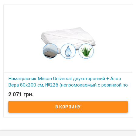
Наматрасник Mirson Universal двухсторонний + Алоэ
Вера 80x200 см, №228 (непромокаемый с резинкой по
периметру)
2 071 грн.
В наличии
Наматрасник Mirson Universal двухсторонний + Алоэ Вера 80x200
см, №228 (непромокаемый с резинкой по периметру) Размер:
80x200 см. Чехол: Микросатин + махра. Наполнитель: Немецкий
EcoSilk. Способ крепления: на резинке по периметру.
Особенности: двухсторонний, непромокаемый. Упаковка: сумка
фирменная. Производитель: Украина-Италия. Торговая марка:
Mirson. Серия UNIVERSAL двусторонний: Серия UNIVERSAL