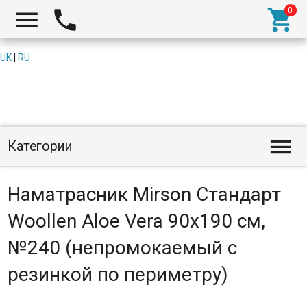



UK
|
RU

Категории
Наматрасник Mirson Стандарт
Woollen Aloe Vera 90x190 см,
№240 (непромокаемый с
резинкой по периметру)