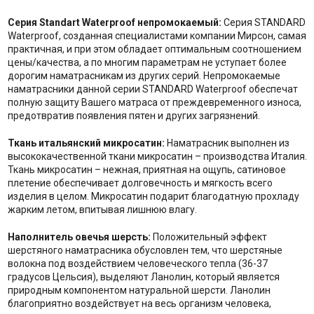
Серия Standart Waterproof непромокаемый:
Серия STANDARD
Waterproof, созданная специалистами компании Мирсон, самая
практичная, и при этом обладает оптимальным соотношением
цены/качества, а по многим параметрам не уступает более
дорогим наматрасникам из других серий. Непромокаемые
наматрасники данной серии STANDARD Waterproof обеспечат
полную защиту Вашего матраса от преждевременного износа,
предотвратив появления пятен и других загрязнений.
Ткань итальянский микросатин:
Наматрасник выполнен из
высококачественной ткани микросатин – производства Италия.
Ткань микросатин – нежная, приятная на ощупь, сатиновое
плетение обеспечивает долговечность и мягкость всего
изделия в целом. Микросатин подарит благодатную прохладу
жарким летом, впитывая лишнюю влагу.
Наполнитель
о
вечья шерсть:
Положительный эффект
шерстяного наматрасника обусловлен тем, что шерстяные
волокна под воздействием человеческого тепла (36-37
градусов Цельсия), выделяют Ланолин, который является
природным компонентом натуральной шерсти. Ланолин
благоприятно воздействует на весь организм человека,