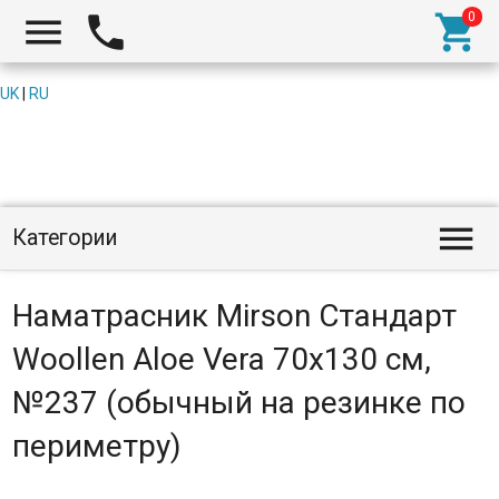



UK
|
RU

Категории
Наматрасник Mirson Стандарт
Woollen Aloe Vera 70x130 см,
№237 (обычный на резинке по
периметру)