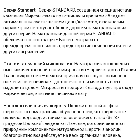
Серия Standart :
Серия STANDARD, созданная специалистами
компании Мирсон, самая практичная, и при этом обладает
оптимальным соотношением цены/качества, а по многим
параметрам не уступает более дорогим наматрасникам из
других серий. Наматрасники данной серии STANDARD
обеспечат полную защиту Вашего матраса от
преждевременного износа, предотвратив появления пятен и
других загрязнений.
Ткань итальянский микросатин:
Наматрасник выполнен из
высококачественной ткани микросатин – производства Италия.
Ткань микросатин – нежная, приятная на ощупь, сатиновое
плетение обеспечивает долговечность и мягкость всего
изделия в целом. Микросатин подарит благодатную прохладу
жарким летом, впитывая лишнюю влагу.
Наполнитель
о
вечья шерсть:
Положительный эффект
шерстяного наматрасника обусловлен тем, что шерстяные
волокна под воздействием человеческого тепла (36-37
градусов Цельсия), выделяют Ланолин, который является
природным компонентом натуральной шерсти. Ланолин
благоприятно воздействует на весь организм человека,