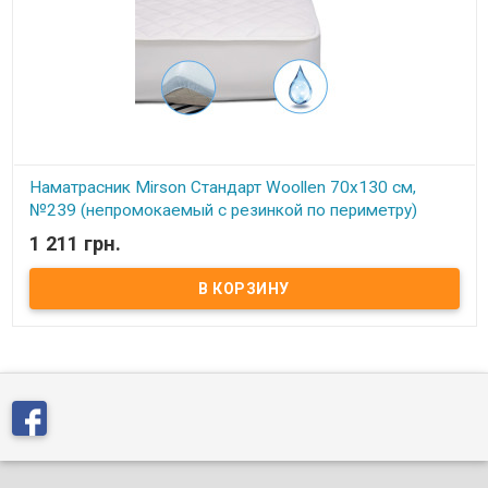
Наматрасник Mirson Стандарт Woollen 70x130 см,
№239 (непромокаемый с резинкой по периметру)
1 211 грн.
В наличии
Наматрасник Mirson Стандарт Woollen 70x130 см, №239
(непромокаемый с резинкой по периметру) Размер: 70x130 см.
Чехол: Итальянский Микросатин (стеганный). Наполнитель: 70%
натуральная овечья шерсть, 30% полиэфирный распушиватель.
Способ крепления: на резинке по периметру. Особенности:
непромокаемый. Упаковка: сумка фирменная. Производитель:
Украина-Италия. Торговая марка: Mirson. Серия Standart
Waterproof непромокаемый: Серия STANDARD Waterproof,
созданная специалистами компании Мирсон, самая практичная,
и при этом обладает оптимальным соотношением цены/
качества, а по многим параметрам не уступает более дорогим
наматрасникам из других серий. Непромокаемые наматрасники
данной серии STANDARD Waterproof обеспечат полную защиту
Вашего матраса от преждевременного износа, предотвратив
появления пятен и других загрязнений. Ткань итальянский
микросатин: Наматрасник выполнен из высококачественной