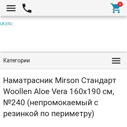



UK
|
RU

Категории
Наматрасник Mirson Стандарт
Woollen Aloe Vera 160x190 см,
№240 (непромокаемый с
резинкой по периметру)