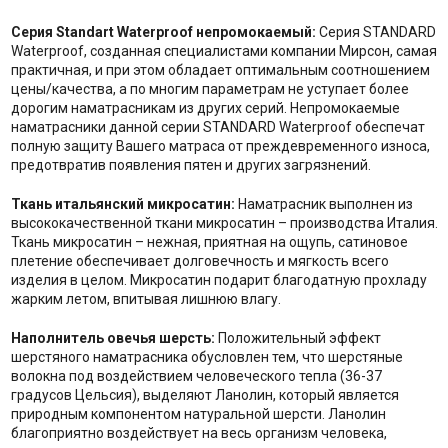
Серия Standart Waterproof непромокаемый:
Серия STANDARD
Waterproof, созданная специалистами компании Мирсон, самая
практичная, и при этом обладает оптимальным соотношением
цены/качества, а по многим параметрам не уступает более
дорогим наматрасникам из других серий. Непромокаемые
наматрасники данной серии STANDARD Waterproof обеспечат
полную защиту Вашего матраса от преждевременного износа,
предотвратив появления пятен и других загрязнений.
Ткань итальянский микросатин:
Наматрасник выполнен из
высококачественной ткани микросатин – производства Италия.
Ткань микросатин – нежная, приятная на ощупь, сатиновое
плетение обеспечивает долговечность и мягкость всего
изделия в целом. Микросатин подарит благодатную прохладу
жарким летом, впитывая лишнюю влагу.
Наполнитель
о
вечья шерсть:
Положительный эффект
шерстяного наматрасника обусловлен тем, что шерстяные
волокна под воздействием человеческого тепла (36-37
градусов Цельсия), выделяют Ланолин, который является
природным компонентом натуральной шерсти. Ланолин
благоприятно воздействует на весь организм человека,