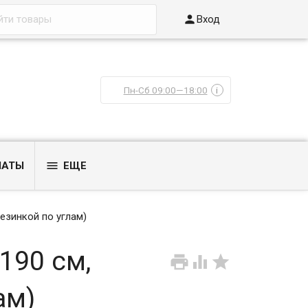

Вход
Пн-Сб 09:00—18:00
i

ЛАТЫ
ЕЩЕ
езинкой по углам)
190 см,



ам)