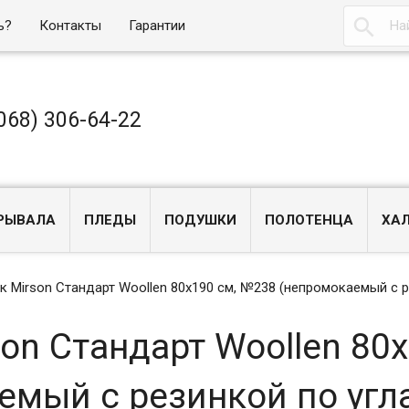

ь?
Контакты
Гарантии
068) 306-64-22
РЫВАЛА
ПЛЕДЫ
ПОДУШКИ
ПОЛОТЕНЦА
ХА
к Mirson Стандарт Woollen 80x190 см, №238 (непромокаемый с р
on Стандарт Woollen 80x
мый с резинкой по угл