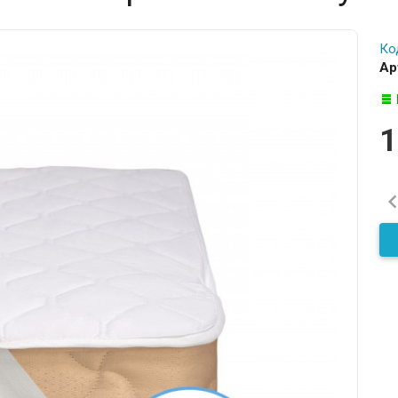
Ко
Ар
1