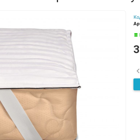
Ко
Ар
3