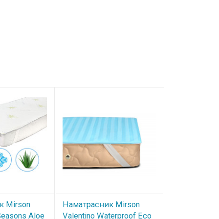
к Mirson
Наматрасник Mirson
Наматрасни
Seasons Aloe
Valentino Waterproof Eco
Carmela Wate