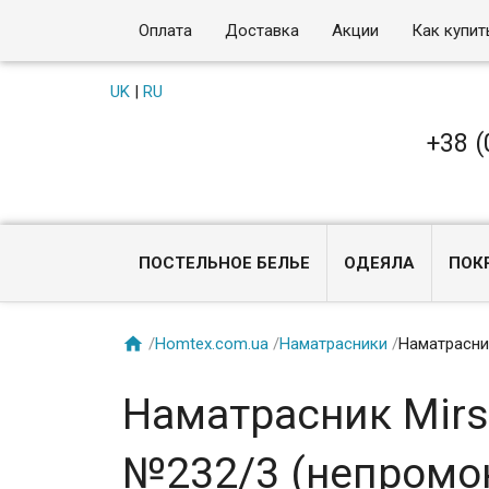
Оплата
Доставка
Акции
Как купит
UK
|
RU
+38 (
ПОСТЕЛЬНОЕ БЕЛЬЕ
ОДЕЯЛА
ПОК

/
Homtex.com.ua
/
Наматрасники
/
Наматрасник
Наматрасник Mirso
№232/3 (непромок