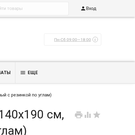

Вход
Пн-Сб 09:00—18:00
i

ЛАТЫ
ЕЩЕ
ый с резинкой по углам)
140x190 см,



глам)