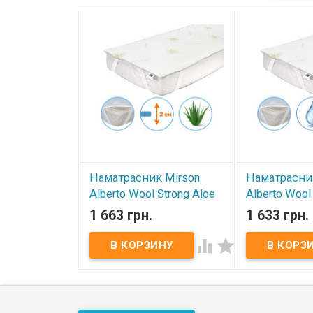
Наматрасник Mirson
Наматрасни
Alberto Wool Strong Aloe
Alberto Wool
Vera 70x140 см, №1015
70x140 см, 
1 663 грн.
1 633 грн.
(обычный на резинке по
(непромока
углам)
резинке по 


В наличии
В наличии
Наматрасник Mirson Alberto
Наматрасник Mi
Wool Strong Aloe Vera 70x140
Wool Aloe Vera 
см, №1015 (обычный на
№1012 (непром