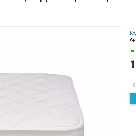
Ко
Ар
1