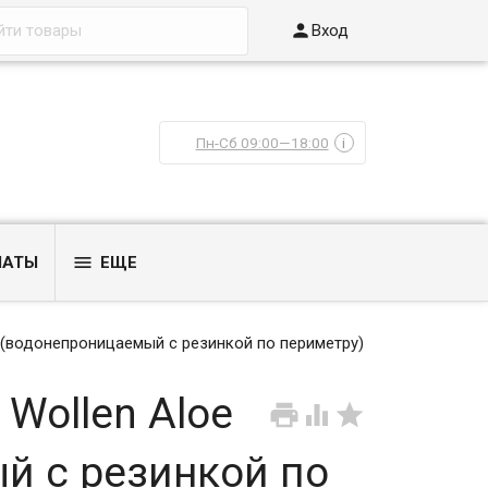

Вход
Пн-Сб 09:00—18:00
i

ЛАТЫ
ЕЩЕ
61 (водонепроницаемый с резинкой по периметру)
 Wollen Aloe



й с резинкой по