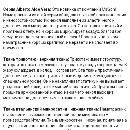
Серия Alberto Aloe Vera:
Это новинка от компании MirSon!
Наматрасники из этой серии обладают высокой практичностью
и износостойкостью. Их чехол выполнен из эластичного и
долговечного материала - трикотажа. Он не только нежный и
приятный к телу, но и хорошо циркулирует воздух, благодаря
чему не создается парниковый эффект! Простынь на таком
наматраснике хорошо крепится, не ерзает и не сползает во
время сна.
Ткань трикотаж - верхняя ткань:
Трикотаж имеет структуру,
которая похожа на мелкую сетку, поэтому воздухопроницаем. В
жару охлаждает, в холод – согревает. Эта ткань практичная и
долговечная, а также трикотажные изделия не нуждаются в
специальном уходе. Он не накапливает статику и не вызывает
раздражений кожи, также мягкий и эластичный. При этом ткань
прошита армированной нитью, из-за чего чехол выходит
максимально долговечным, а также износостойким.
Ткань итальянский микросатин - нижняя ткань:
Наматрасник
выполнен из высококачественной ткани микросатин –
производства Италия. Ткань микросатин – нежная, приятная на
ощупь, сатиновое плетение обеспечивает долговечность и