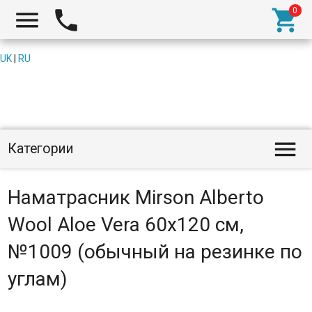



UK
|
RU

Категории
Наматрасник Mirson Alberto
Wool Aloe Vera 60x120 см,
№1009 (обычный на резинке по
углам)