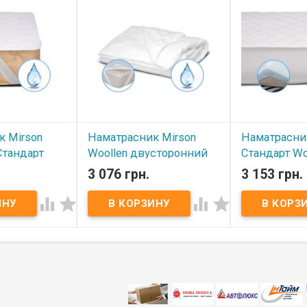
к Mirson
Наматрасник Mirson
Наматрасни
 Стандарт
Woollen двусторонний
Стандарт Wo
220 см, №959
200x220 см, №241
Vera 200x22
3 076 грн.
3 153 грн.
ницаемый с
(непромокаемый с
(обычный н
 углам)
резинкой по углам)
периметру)




В наличии
В наличии
rson Natural
​ Наматрасник Mirson Woollen
Наматрасник M
Wollen 200x220
двусторонний 200x220 см,
Woollen Aloe Ve
№241 (непромокаемый с
№237 (обычный
аемый с
резинкой по углам) Размер:
периметру) Раз
лам) Размер:
200x220 см. Чехол:
см. Чехол: Ита
хол: 100%
Микросатин + махра.
Микросатин (ст
ный).
Наполнитель: 70% натуральная
Наполнитель: 