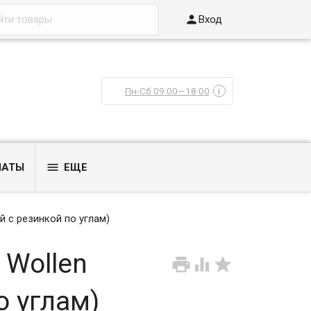

Вход
Пн-Сб 09:00—18:00
i

ЛАТЫ
ЕЩЕ
й с резинкой по углам)
 Wollen



о углам)