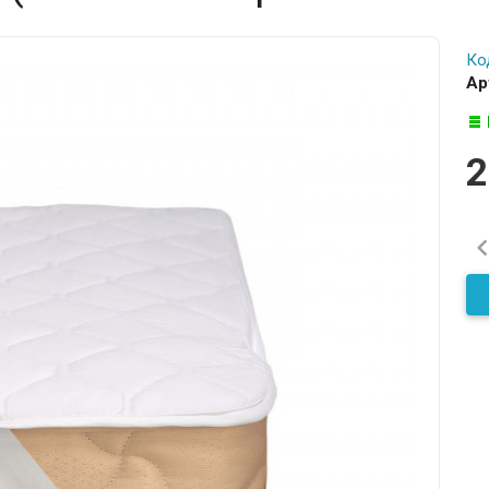
Ко
Ар
2