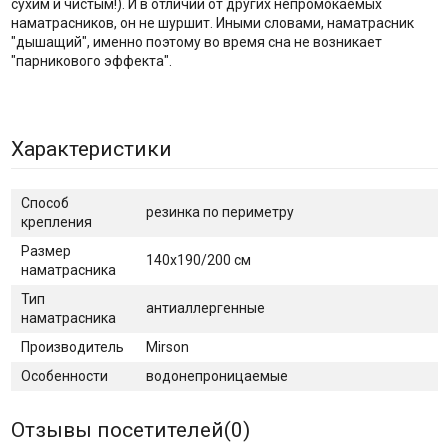
сухим и чистым!). И в отличии от других непромокаемых
наматрасников, он не шуршит. Иными словами, наматрасник
"дышащий", именно поэтому во время сна не возникает
"парникового эффекта".
Характеристики
Способ
резинка по периметру
крепления
Размер
140х190/200 см
наматрасника
Тип
антиаллергенные
наматрасника
Производитель
Mirson
Особенности
водонепроницаемые
Отзывы посетителей(
0
)