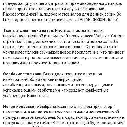
полную защиту Вашего матраса от преждевременного износа,
предотвратив появления пятен и других загрязнений.
Разработка дизайна, подбор материалов для данной серии De
Luxe осуществляется специалистами «ITALIAN DESIGN studio".
Ткань итальянский сатин
:
Наматрасник выполнен из
высококачественной итальянской ткани класса "DeLuxe "Сатин-
страйп которая долговечна, состоит исключительно со 100%
высококачественного хлопкового волокна. Сатиновая ткань
чехла имеет сложное, жаккардовое переплетение, что придает
наматраснику не только высокоэстетическую изысканность, но
и увеличивает прочность ткани в целом.
Особенности ткани:
Благодаря пропитке алоэ вера
наматрасник обладает вентилирующими,
антибактериальными, смягчающими, регенерирующими и
успокаивающими свойствами, что создаст комфортные
условия для Вашего сна.
Непромокаемая мембрана
:
Важным аспектом при выборе
наматрасника является наличие эластичной непромокаемой
полиуретановой мембраны, благодаря которой наматрасник не
пропускает влагу и грязь (Ваш матрас всегда будет оставаться