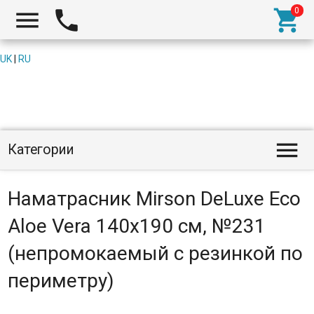



UK
|
RU

Категории
Наматрасник Mirson DeLuxe Eco
Aloe Vera 140x190 см, №231
(непромокаемый с резинкой по
периметру)