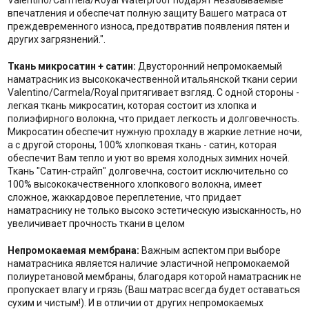
Valentino/Carmela/Royal Waterproof подарят незабываемые
впечатления и обеспечат полную защиту Вашего матраса от
преждевременного износа, предотвратив появления пятен и
других загрязнений.".
Ткань микросатин + сатин:
Двусторонний непромокаемый
наматрасник из высококачественной итальянской ткани серии
Valentino/Carmela/Royal притягивает взгляд. С одной стороны -
легкая ткань микросатин, которая состоит из хлопка и
полиэфирного волокна, что придает легкость и долговечность.
Микросатин обеспечит нужную прохладу в жаркие летние ночи,
а с другой стороны, 100% хлопковая ткань - сатин, которая
обеспечит Вам тепло и уют во время холодных зимних ночей.
Ткань "Сатин-страйп" долговечна, состоит исключительно со
100% высококачественного хлопкового волокна, имеет
сложное, жаккардовое переплетение, что придает
наматраснику не только высоко эстетическую изысканность, но
увеличивает прочность ткани в целом
Непромокаемая мембрана:
Важным аспектом при выборе
наматрасника является наличие эластичной непромокаемой
полиуретановой мембраны, благодаря которой наматрасник не
пропускает влагу и грязь (Ваш матрас всегда будет оставаться
сухим и чистым!). И в отличии от других непромокаемых