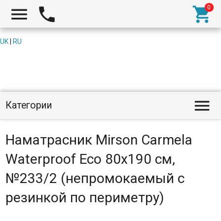



UK
|
RU

Категории
Наматрасник Mirson Carmela
Waterproof Eco 80x190 см,
№233/2 (непромокаемый с
резинкой по периметру)