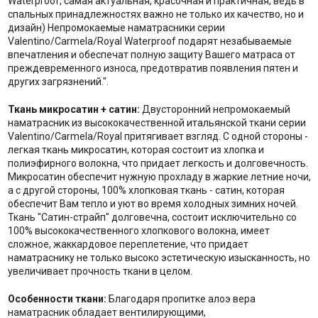
Waterproof, самая актуальная, красочная и практичная, ведь в
спальных принадлежностях важно не только их качество, но и
дизайн) Непромокаемые наматрасники серии
Valentino/Carmela/Royal Waterproof подарят незабываемые
впечатления и обеспечат полную защиту Вашего матраса от
преждевременного износа, предотвратив появления пятен и
других загрязнений.".
Ткань микросатин + сатин:
Двусторонний непромокаемый
наматрасник из высококачественной итальянской ткани серии
Valentino/Carmela/Royal притягивает взгляд. С одной стороны -
легкая ткань микросатин, которая состоит из хлопка и
полиэфирного волокна, что придает легкость и долговечность.
Микросатин обеспечит нужную прохладу в жаркие летние ночи,
а с другой стороны, 100% хлопковая ткань - сатин, которая
обеспечит Вам тепло и уют во время холодных зимних ночей.
Ткань "Сатин-страйп" долговечна, состоит исключительно со
100% высококачественного хлопкового волокна, имеет
сложное, жаккардовое переплетение, что придает
наматраснику не только высоко эстетическую изысканность, но
увеличивает прочность ткани в целом.
Особенности ткани:
Благодаря пропитке алоэ вера
наматрасник обладает вентилирующими,