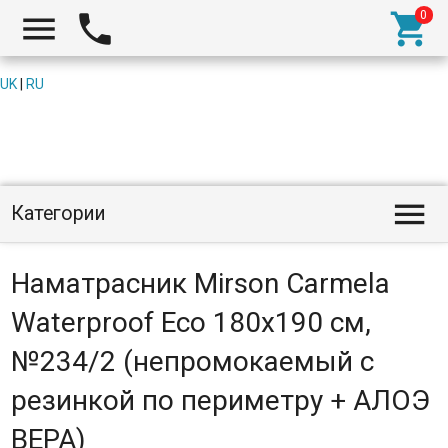



UK
|
RU

Категории
Наматрасник Mirson Carmela
Waterproof Eco 180x190 см,
№234/2 (непромокаемый с
резинкой по периметру + АЛОЭ
ВЕРА)