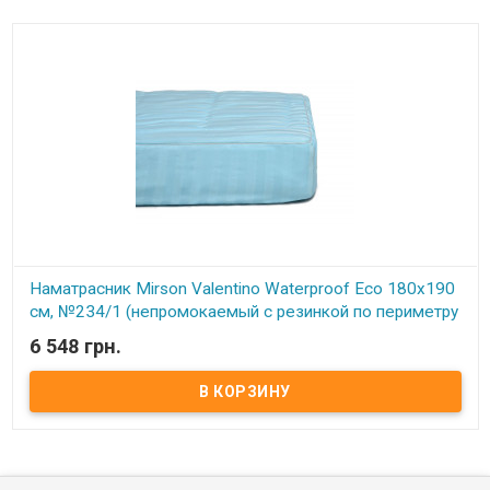
Наматрасник Mirson Valentino Waterproof Eco 180x190
см, №234/1 (непромокаемый с резинкой по периметру
+ АЛОЭ ВЕРА)
6 548 грн.
В наличии
Наматрасник Mirson Valentino Waterproof Eco 180x190 см, №234/1
(непромокаемый с резинкой по периметру + АЛОЭ ВЕРА) Размер:
180x190 см. Чехол: Итальянский Сатин Жаккард, 100% хлопок +
Микросатин. Наполнитель: Немецкий EcoSilk. Способ крепления:
на резинке по периметру. Особенности: непромокаемый.
Упаковка: сумка фирменная. Производитель: Украина-Италия.
Торговая марка: Mirson. Серия Valentino/Carmela/Royal