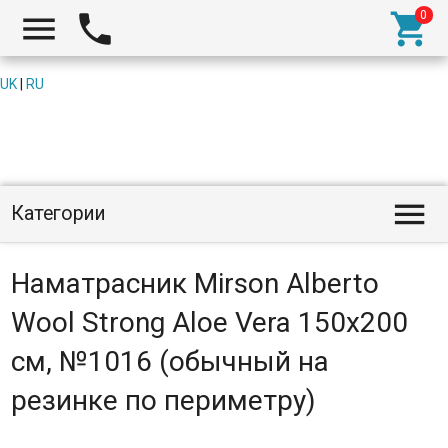



UK
|
RU

Категории
Наматрасник Mirson Alberto
Wool Strong Aloe Vera 150x200
см, №1016 (обычный на
резинке по периметру)