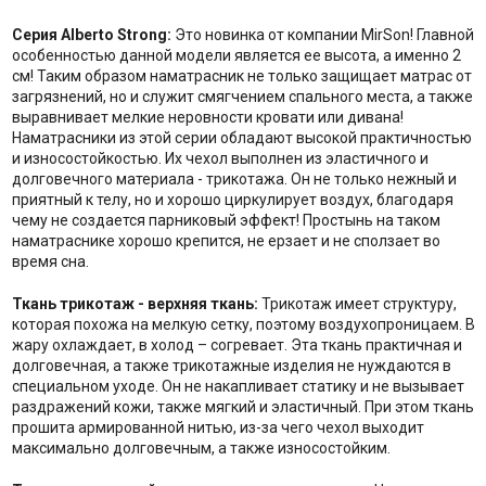
Серия Alberto Strong:
Это новинка от компании MirSon! Главной
особенностью данной модели является ее высота, а именно 2
см! Таким образом наматрасник не только защищает матрас от
загрязнений, но и служит смягчением спального места, а также
выравнивает мелкие неровности кровати или дивана!
Наматрасники из этой серии обладают высокой практичностью
и износостойкостью. Их чехол выполнен из эластичного и
долговечного материала - трикотажа. Он не только нежный и
приятный к телу, но и хорошо циркулирует воздух, благодаря
чему не создается парниковый эффект! Простынь на таком
наматраснике хорошо крепится, не ерзает и не сползает во
время сна.
Ткань трикотаж - верхняя ткань:
Трикотаж имеет структуру,
которая похожа на мелкую сетку, поэтому воздухопроницаем. В
жару охлаждает, в холод – согревает. Эта ткань практичная и
долговечная, а также трикотажные изделия не нуждаются в
специальном уходе. Он не накапливает статику и не вызывает
раздражений кожи, также мягкий и эластичный. При этом ткань
прошита армированной нитью, из-за чего чехол выходит
максимально долговечным, а также износостойким.