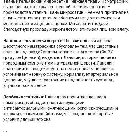
Ткань итальянский микросатин - нижняя ткань:
Наматрасник
выполнен из высококачественной ткани микросатин –
производства Италия. Ткань микросатин – нежная, приятная на
ощупь, сатиновое плетение обеспечивает долговечность и
мягкость всего изделия в целом. Микросатин подарит
благодатную прохладу жарким летом, впитывая лишнюю влагу.
Наполнитель о
вечья шерсть:
Положительный эффект
шерстяного наматрасника обусловлен тем, что шерстяные
волокна под воздействием человеческого тепла (36-37
градусов Цельсия), выделяют Ланолин, который является
природным компонентом натуральной шерсти. Ланолин
благоприятно воздействует на весь организм человека,
успокаивает нервную систему, нормализует артериальное
давление, улучшает состояние и подвижность суставов,
улучшает сон в целом.
Особенности ткани:
Благодаря пропитке алоэ вера
наматрасник обладает вентилирующими,
антибактериальными, смягчающими, регенерирующими и
успокаивающими свойствами, что создаст комфортные
условия для Вашего сна.