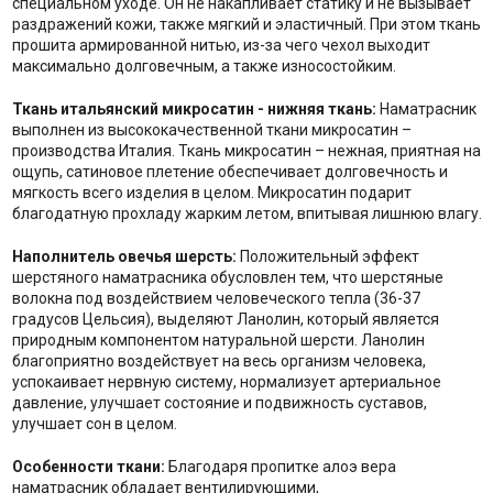
специальном уходе. Он не накапливает статику и не вызывает
раздражений кожи, также мягкий и эластичный. При этом ткань
прошита армированной нитью, из-за чего чехол выходит
максимально долговечным, а также износостойким.
Ткань итальянский микросатин - нижняя ткань:
Наматрасник
выполнен из высококачественной ткани микросатин –
производства Италия. Ткань микросатин – нежная, приятная на
ощупь, сатиновое плетение обеспечивает долговечность и
мягкость всего изделия в целом. Микросатин подарит
благодатную прохладу жарким летом, впитывая лишнюю влагу.
Наполнитель о
вечья шерсть:
Положительный эффект
шерстяного наматрасника обусловлен тем, что шерстяные
волокна под воздействием человеческого тепла (36-37
градусов Цельсия), выделяют Ланолин, который является
природным компонентом натуральной шерсти. Ланолин
благоприятно воздействует на весь организм человека,
успокаивает нервную систему, нормализует артериальное
давление, улучшает состояние и подвижность суставов,
улучшает сон в целом.
Особенности ткани:
Благодаря пропитке алоэ вера
наматрасник обладает вентилирующими,