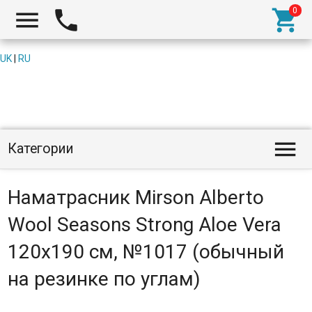



UK
|
RU

Категории
Наматрасник Mirson Alberto
Wool Seasons Strong Aloe Vera
120x190 см, №1017 (обычный
на резинке по углам)