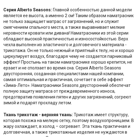
Серия Alberto Seasons:
Главной особенностью данной модели
является ее высота, а именно 2 см! Таким образом наматрасник
не только защищает матрас от загрязнений, но и служит
смягчением спального места, а также выравнивает мелкие
неровности кровати или дивана! Наматрасники из этой серии
обладают высокой практичностью и износостойкостью. Верх
чехла выполнен из эластичного и долговечного материала -
трикотажа. Он не только нежный и приятный к телу, но и хорошо
циркулирует воздух, благодаря чему не создается парниковый
эффект! Простынь на таком наматраснике хорошо крепится, не
ерзает и не сползает во время сна. Серия Alberto Seasons
двусторонняя, созданная специалистами нашей компании,
самая оптимальная и практичная, сочетает в себе эффект
«Зима-Лето». Наматрасники Seasons двусторонний обеспечат
полную защиту матраса от преждевременного износа,
предотвратив появления пятен и других загрязнений, согреют
зимой и подарят прохладу летом.
Ткань трикотаж - верхняя ткань:
Трикотаж имеет структуру,
которая похожа на мелкую сетку, поэтому воздухопроницаем. В
жару охлаждает, в холод – согревает. Эта ткань практичная и
долговечная, а также трикотажные изделия не нуждаются в