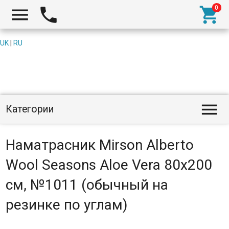



UK
|
RU

Категории
Наматрасник Mirson Alberto
Wool Seasons Aloe Vera 80x200
см, №1011 (обычный на
резинке по углам)