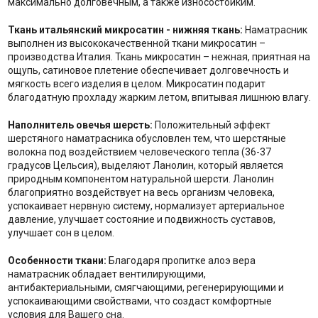
максимально долговечным, а также износостойким.
Ткань итальянский микросатин - нижняя ткань:
Наматрасник
выполнен из высококачественной ткани микросатин –
производства Италия. Ткань микросатин – нежная, приятная на
ощупь, сатиновое плетение обеспечивает долговечность и
мягкость всего изделия в целом. Микросатин подарит
благодатную прохладу жарким летом, впитывая лишнюю влагу.
Наполнитель о
вечья шерсть:
Положительный эффект
шерстяного наматрасника обусловлен тем, что шерстяные
волокна под воздействием человеческого тепла (36-37
градусов Цельсия), выделяют Ланолин, который является
природным компонентом натуральной шерсти. Ланолин
благоприятно воздействует на весь организм человека,
успокаивает нервную систему, нормализует артериальное
давление, улучшает состояние и подвижность суставов,
улучшает сон в целом.
Особенности ткани:
Благодаря пропитке алоэ вера
наматрасник обладает вентилирующими,
антибактериальными, смягчающими, регенерирующими и
успокаивающими свойствами, что создаст комфортные
условия для Вашего сна.