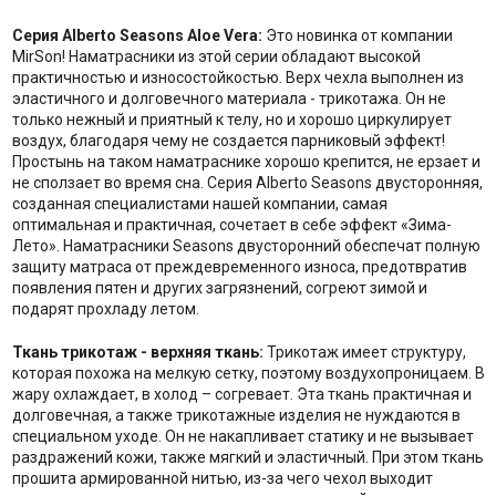
Серия Alberto Seasons Aloe Vera:
Это новинка от компании
MirSon! Наматрасники из этой серии обладают высокой
практичностью и износостойкостью. Верх чехла выполнен из
эластичного и долговечного материала - трикотажа. Он не
только нежный и приятный к телу, но и хорошо циркулирует
воздух, благодаря чему не создается парниковый эффект!
Простынь на таком наматраснике хорошо крепится, не ерзает и
не сползает во время сна. Серия Alberto Seasons двусторонняя,
созданная специалистами нашей компании, самая
оптимальная и практичная, сочетает в себе эффект «Зима-
Лето». Наматрасники Seasons двусторонний обеспечат полную
защиту матраса от преждевременного износа, предотвратив
появления пятен и других загрязнений, согреют зимой и
подарят прохладу летом.
Ткань трикотаж - верхняя ткань:
Трикотаж имеет структуру,
которая похожа на мелкую сетку, поэтому воздухопроницаем. В
жару охлаждает, в холод – согревает. Эта ткань практичная и
долговечная, а также трикотажные изделия не нуждаются в
специальном уходе. Он не накапливает статику и не вызывает
раздражений кожи, также мягкий и эластичный. При этом ткань
прошита армированной нитью, из-за чего чехол выходит