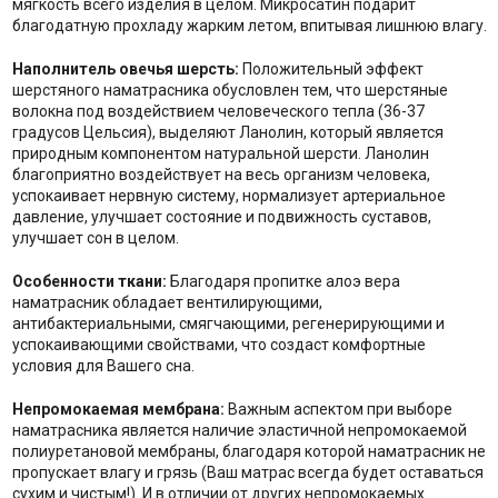
мягкость всего изделия в целом. Микросатин подарит
благодатную прохладу жарким летом, впитывая лишнюю влагу.
Наполнитель о
вечья шерсть:
Положительный эффект
шерстяного наматрасника обусловлен тем, что шерстяные
волокна под воздействием человеческого тепла (36-37
градусов Цельсия), выделяют Ланолин, который является
природным компонентом натуральной шерсти. Ланолин
благоприятно воздействует на весь организм человека,
успокаивает нервную систему, нормализует артериальное
давление, улучшает состояние и подвижность суставов,
улучшает сон в целом.
Особенности ткани:
Благодаря пропитке алоэ вера
наматрасник обладает вентилирующими,
антибактериальными, смягчающими, регенерирующими и
успокаивающими свойствами, что создаст комфортные
условия для Вашего сна.
Непромокаемая мембрана:
Важным аспектом при выборе
наматрасника является наличие эластичной непромокаемой
полиуретановой мембраны, благодаря которой наматрасник не
пропускает влагу и грязь (Ваш матрас всегда будет оставаться
сухим и чистым!). И в отличии от других непромокаемых