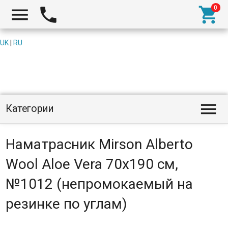



UK
|
RU

Категории
Наматрасник Mirson Alberto
Wool Aloe Vera 70x190 см,
№1012 (непромокаемый на
резинке по углам)