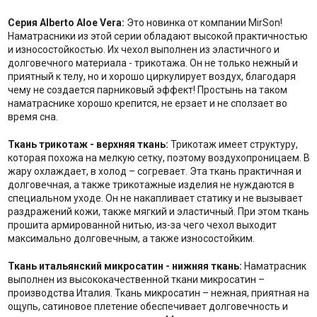
Серия Alberto Aloe Vera:
Это новинка от компании MirSon!
Наматрасники из этой серии обладают высокой практичностью
и износостойкостью. Их чехол выполнен из эластичного и
долговечного материала - трикотажа. Он не только нежный и
приятный к телу, но и хорошо циркулирует воздух, благодаря
чему не создается парниковый эффект! Простынь на таком
наматраснике хорошо крепится, не ерзает и не сползает во
время сна.
Ткань трикотаж - верхняя ткань:
Трикотаж имеет структуру,
которая похожа на мелкую сетку, поэтому воздухопроницаем. В
жару охлаждает, в холод – согревает. Эта ткань практичная и
долговечная, а также трикотажные изделия не нуждаются в
специальном уходе. Он не накапливает статику и не вызывает
раздражений кожи, также мягкий и эластичный. При этом ткань
прошита армированной нитью, из-за чего чехол выходит
максимально долговечным, а также износостойким.
Ткань итальянский микросатин - нижняя ткань:
Наматрасник
выполнен из высококачественной ткани микросатин –
производства Италия. Ткань микросатин – нежная, приятная на
ощупь, сатиновое плетение обеспечивает долговечность и