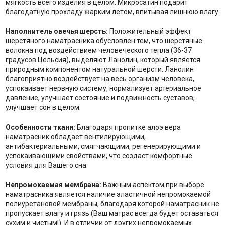
мягкость всего изделия в целом. Микросатин подарит
благодатную прохладу жарким летом, впитывая лишнюю влагу.
Наполнитель о
вечья шерсть:
Положительный эффект
шерстяного наматрасника обусловлен тем, что шерстяные
волокна под воздействием человеческого тепла (36-37
градусов Цельсия), выделяют Ланолин, который является
природным компонентом натуральной шерсти. Ланолин
благоприятно воздействует на весь организм человека,
успокаивает нервную систему, нормализует артериальное
давление, улучшает состояние и подвижность суставов,
улучшает сон в целом.
Особенности ткани:
Благодаря пропитке алоэ вера
наматрасник обладает вентилирующими,
антибактериальными, смягчающими, регенерирующими и
успокаивающими свойствами, что создаст комфортные
условия для Вашего сна.
Непромокаемая мембрана:
Важным аспектом при выборе
наматрасника является наличие эластичной непромокаемой
полиуретановой мембраны, благодаря которой наматрасник не
пропускает влагу и грязь (Ваш матрас всегда будет оставаться
сухим и чистым!). И в отличии от других непромокаемых