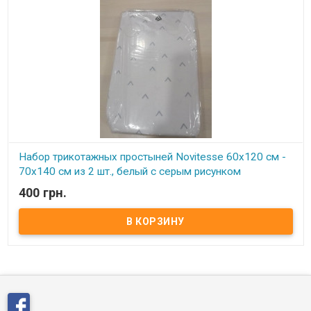
Набор трикотажных простыней Novitesse 60х120 см -
70х140 см из 2 шт., белый с серым рисунком
400 грн.
В наличии
Набор трикотажных простыней Novitesse 60х120 см - 70х140 см
из 2 шт. Размер: 60х120 см - 70х140 см - 2 шт. в упаковке Состав:
трикотажное волокно, 100% хлопок Плотность: 440 г/м2
Упаковка: ПВХ сумка Производитель: Novitesse (Турция)