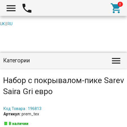



UK
|
RU

Категории
Набор с покрывалом-пике Sarev
Saira Gri евро
Код Товара : 196813
Артикул:
prem_tex
В наличии