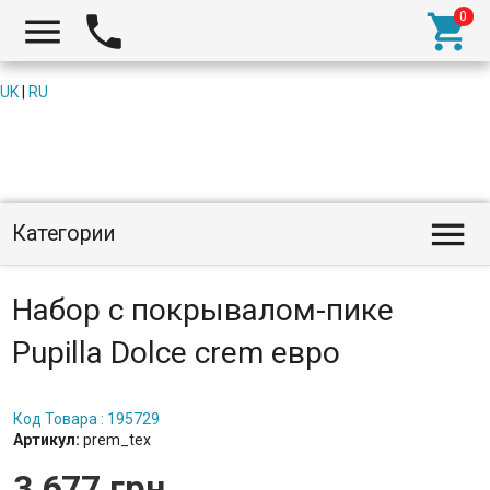



UK
|
RU

Категории
Набор с покрывалом-пике
Pupilla Dolce crem евро
Код Товара : 195729
Артикул:
prem_tex
3 677 грн.