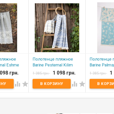
пляжное
Полотенце пляжное
Полотенце 
emal Eshme
Barine Pestemal Kilim
Barine Palms
е 90х160 см
Denim синее 90х160 см
Turkuaz би
 098 грн.
1 098 грн.
1
1 385 грн.
1 385 грн.
90х160 см
В наличии




В наличии
ное Barine
Полотенце пляжное Barine
0 см Размер:
Pestemal 90х160 см Размер:
Полотенце пляж
тав: 100%
90х160 см Состав: 100%
Pestemal 90х16
ка: ПВХ
хлопок. Упаковка: ПВХ
90х160 см Сост
 Barine,
Производитель: Barine,
хлопок. Упаков
Турция.
Производитель:
Турция.