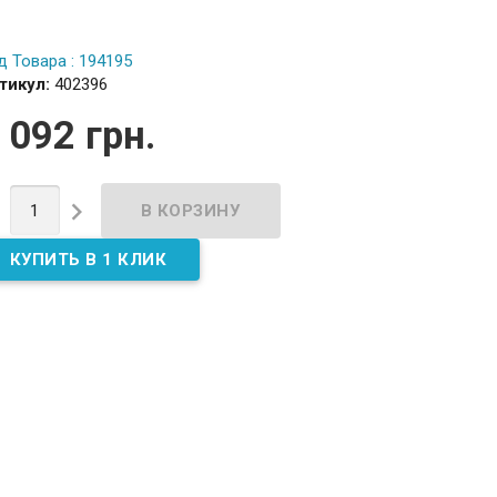
д Товара : 194195
тикул:
402396
 092 грн.

