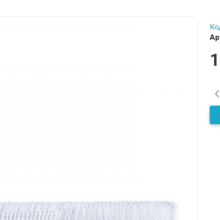
Ко
Ар
1