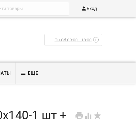

Вход
Пн-Сб 09:00—18:00
i

ЛАТЫ
ЕЩЕ
0х140-1 шт +


