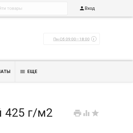

Вход
Пн-Сб 09:00—18:00
i

ЛАТЫ
ЕЩЕ
 425 г/м2


