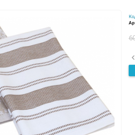
Ко
Ар
6