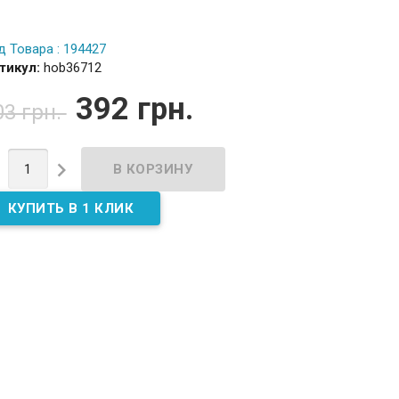
д Товара : 194427
тикул:
hob36712
392 грн.
03 грн.

