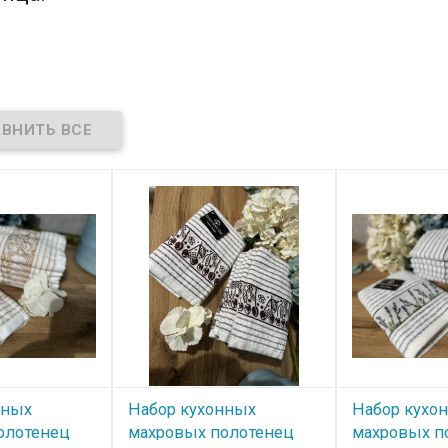
нных
Набор кухонных
Набор кухо
олотенец
махровых полотенец
махровых п