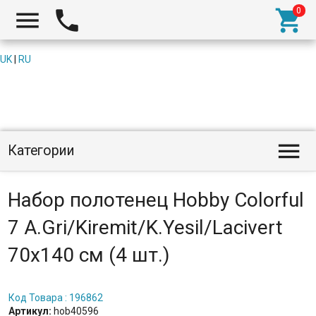



UK
|
RU

Категории
Набор полотенец Hobby Colorful
7 A.Gri/Kiremit/K.Yesil/Lacivert
70x140 см (4 шт.)
Код Товара : 196862
Артикул:
hob40596