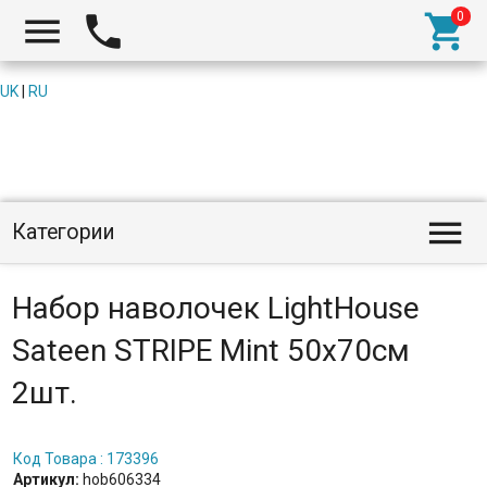



UK
|
RU

Категории
Набор наволочек LightHouse
Sateen STRIPE Mint 50x70см
2шт.
Код Товара : 173396
Артикул:
hob606334