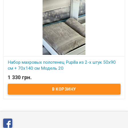
Набор махровых полотенец Pupilla из 2-х штук 50х90
см + 70х140 см Модель 20
1 330 грн.
В наличии
Набор махровых полотенец Pupilla из 2-х штук 50х90 см + 70х140
см Комплектация: Размер: 50х90 см - 1 шт. Размер: 70х140 см - 1
шт. Состав: махра, 100% хлопок. Упаковка: подарочная коробка.
Производитель: Pupilla Home (Турция). Полотенца очень нежные,
мягкие и приятные на ощупь.