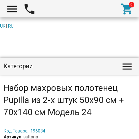



UK
|
RU

Категории
Набор махровых полотенец
Pupilla из 2-х штук 50х90 см +
70х140 см Модель 24
Код Товара : 196034
Артикул:
sultana