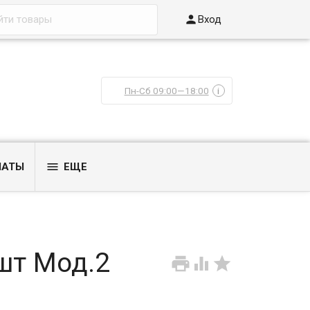

Вход
Пн-Сб 09:00—18:00
i

ЛАТЫ
ЕЩЕ
шт Мод.2


