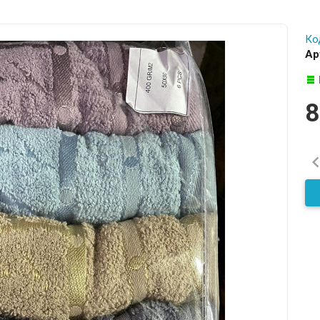
Ко
Ар
8