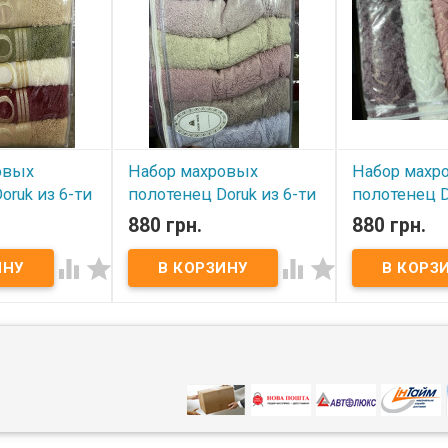
овых
Набор махровых
Набор махр
oruk из 6-ти
полотенец Doruk из 6-ти
полотенец D
х90 см
шт Мод.4 50х90 см
шт Мод.5 50
880 грн.
880 грн.
В наличии
В наличии




х полотенец
Набор махровых полотенец
Набор махровы
т 50х90 см
Doruk из 6-ти шт 50х90 см
Doruk из 6-ти ш
из 6-х штук.
Набор состоит из 6-х штук.
Набор состоит 
м - 6 шт.
Размер: 50х90 см - 6 шт.
Размер: 50х90 с
 100% хлопок.
Состав: махра, 100% хлопок.
Состав: махра,
 грамм.
Плотность: 450 грамм.
Плотность: 450
сумка.
Упаковка: ПВХ сумка.
Упаковка: ПВХ 
: Doruk
Производитель: Doruk
Производитель
(Турция).
(Турция).