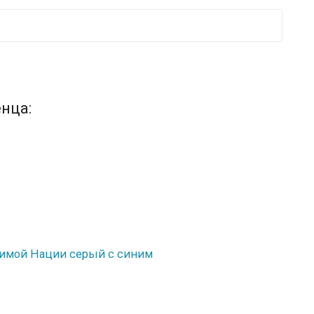
нца:
шимой Нации серый с синим