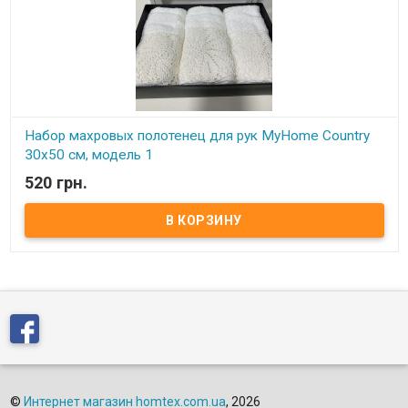
Набор махровых полотенец для рук MyHome Country
30x50 см, модель 1
520 грн.
В наличии
Набор махровых полотенец для рук из 3-х штук с кружевом
ручной работы Размер: 30х50 см - 3 штуки Состав: махра, 100%
хлопок. Упаковка: картонная коробка Производитель: MyHome
Country (Турция)
©
Интернет магазин homtex.com.ua
, 2026