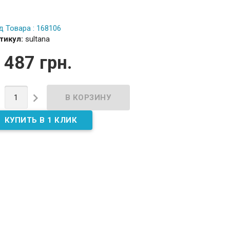
д Товара : 168106
тикул:
sultana
 487 грн.

