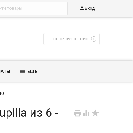

Вход
Пн-Сб 09:00—18:00
i

ЛАТЫ
ЕЩЕ
10
illa из 6 -


