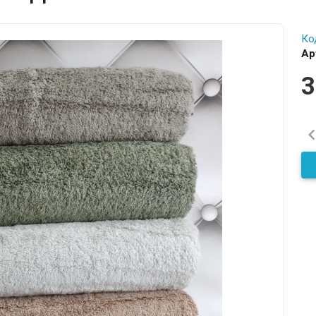
Ко
Ар
3