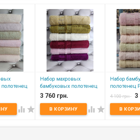
овых
Набор махровых
Набор бамб
 полотенец
бамбуковых полотенец
полотенец Pu
- ти шт.
Pupilla из 6 - ти шт.
шт. 70х140 с
3 760 грн.
3
4 100 грн.
модель 14
70х140 см, модель 16
В наличии




В наличии
Набор бамбуко
Pupilla из 6 шт
ых бамбуковых
Набор махровых бамбуковых
Размер: 70x140
a из 6 - ти шт.
полотенец Pupilla из 6 - ти шт.
по 6 штук Сост
ер: 70х140 см -
70х140 см Размер: 70х140 см -
бамбук Плотнос
 махра, 100%
6 штук Состав: махра, 100%
Упаковка: ПВХ
ть: 550 г/м.кв.
бамбук Плотность: 550 г/м.кв.