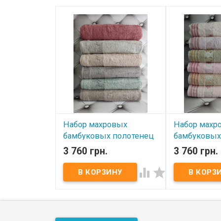
Набор махровых
Набор махр
бамбуковых полотенец
бамбуковых
Pupilla из 6 - ти шт.
Pupilla из 6 
3 760 грн.
3 760 грн.
70х140 см, модель 13
70х140 см, 


В наличии
В наличии
Набор махровых бамбуковых
Набор махров
полотенец Pupilla из 6 - ти шт.
полотенец Pupill
70х140 см Размер: 70х140 см -
70х140 см Разм
6 штук Состав: махра, 100%
6 штук Состав:
бамбук Плотность: 550 г/м.кв.
бамбук Плотнос