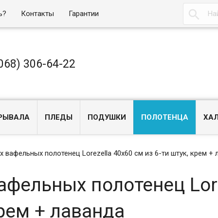

ь?
Контакты
Гарантии
068) 306-64-22
РЫВАЛА
ПЛЕДЫ
ПОДУШКИ
ПОЛОТЕНЦА
ХА
 вафельных полотенец Lorezella 40х60 см из 6-ти штук, крем +
афельных полотенец Lore
крем + лаванда