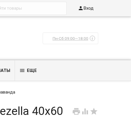

Вход
Пн-Сб 09:00—18:00
i

ЛАТЫ
ЕЩЕ
 лаванда
zella 40х60


