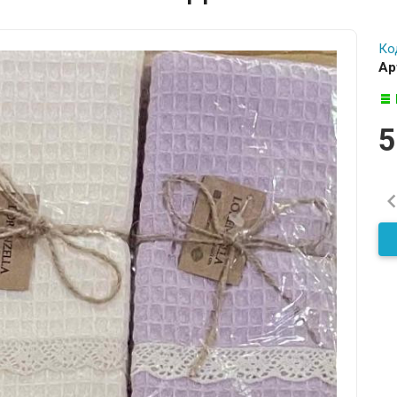
Ко
Ар
5