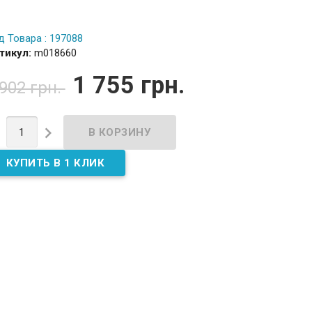
д Товара : 197088
тикул:
m018660
1 755 грн.
 902 грн.

