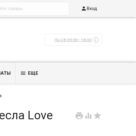

Вход
Пн-Сб 09:00—18:00
i

ЛАТЫ
ЕЩЕ
а
есла Love


