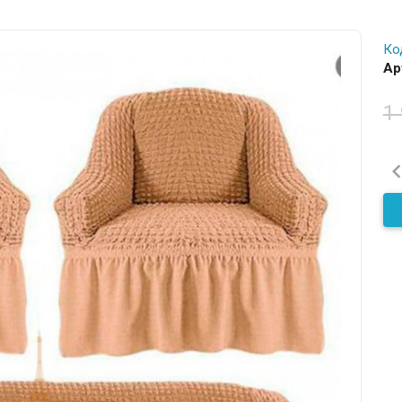
Ко
Ар
1