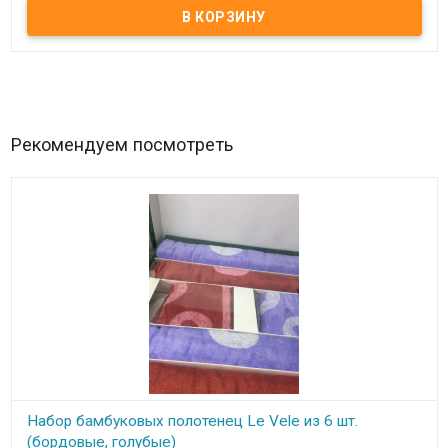
пододеяльник:
200x220 см
простынь:
240x260 см
наволочки(4 шт.):
50x70 см
Состав:
100% бамбук с жаккардовым плетением.
Торговая марка:
Le Vele.
Производитель:
Турция.
Упаковка:
подарочная коробка+пакет.
Рекомендуем посмотреть
Набор бамбуковых полотенец Le Vele из 6 шт.
(бордовые, голубые)