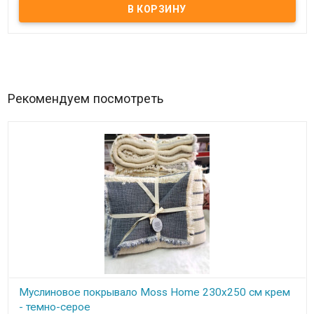
Муслиновое покрывало Moss Home Размер: 230х250 см. Состав:
муслин, 100% хлопок. Упаковка: ПВХ Производитель: Moss Home
(Турция). Нежное, мягкое, приятное на ощупь покрывало из
муслина идеальный вариант использования летом вместо
одеяла, а также как покрывало на кровать.
Рекомендуем посмотреть
Муслиновое покрывало Moss Home 230x250 см крем
- темно-серое