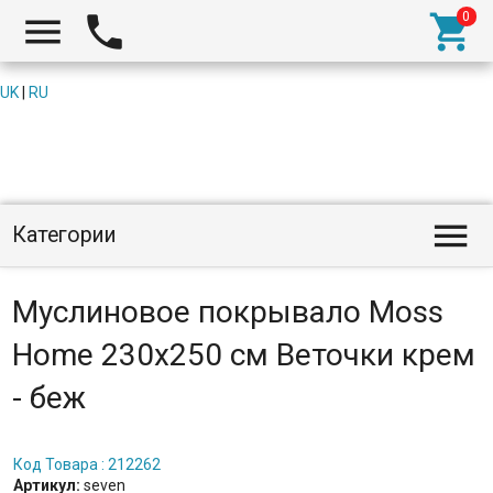



UK
|
RU

Категории
Муслиновое покрывало Moss
Home 230x250 см Веточки крем
- беж
Код Товара : 212262
Артикул:
seven