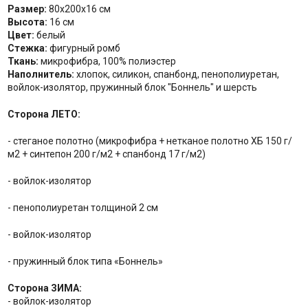
Размер:
80х200х16 см
Высота:
16 см
Цвет:
белый
Стежка:
фигурный ромб
Ткань:
микрофибра, 100% полиэстер
Наполнитель:
хлопок, силикон, спанбонд, пенополиуретан,
войлок-изолятор, пружинный блок "Боннель" и шерсть
Сторона ЛЕТО:
- cтеганое полотно (микрофибра + нетканое полотно ХБ 150 г/
м2 + синтепон 200 г/м2 + спанбонд 17 г/м2)
- войлок-изолятор
- пенополиуретан толщиной 2 см
- войлок-изолятор
- пружинный блок типа «Боннель»
Сторона ЗИМА:
- войлок-изолятор