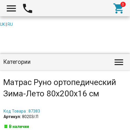



UK
|
RU

Категории
Матрас Руно ортопедический
Зима-Лето 80х200х16 см
Код Товара : 87383
Артикул:
8020З/Л
В наличии