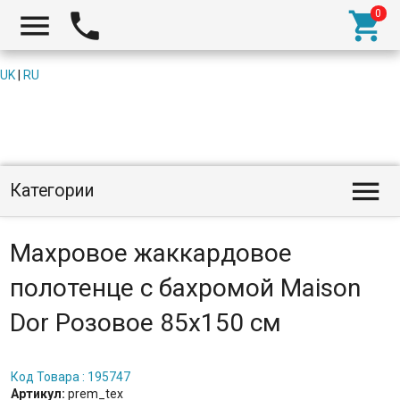



UK
|
RU

Категории
Махровое жаккардовое
полотенце с бахромой Maison
Dor Розовое 85x150 см
Код Товара : 195747
Артикул:
prem_tex