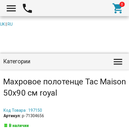



UK
|
RU

Категории
Махровое полотенце Tac Maison
50х90 см royal
Код Товара : 197150
Артикул:
p-71304656
В наличии