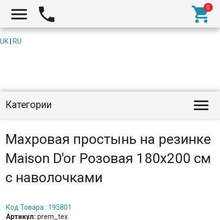



UK
|
RU

Категории
Махровая простынь на резинке
Maison D'or Розовая 180x200 см
с наволочками
Код Товара : 195801
Артикул:
prem_tex