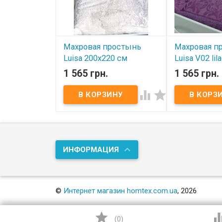
Махровая простынь
Махровая п
Luisa 200x220 см
Luisa V02 li
молочная
см
1 565 грн.
1 565 грн.
В наличии
В наличии


Махровая простынь Luisa
Махровая прос
Размер: 200х220 см Материал:
lilac 200х220 с
махра (100% хлопок) Очень
200х220 см Мат
мягкая. Плотность: 400 г/м.кв.
премиум, 100%
Упаковка: подарочная
Упаковка: под
коробка Производитель: Luisa
коробка Произ
(Турция)
(Турция)
ИНФОРМАЦИЯ
©
Интернет магазин homtex.com.ua
, 2026

(
0
)