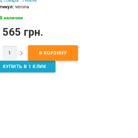
д Товара : 196898
тикул:
verona
В наличии
 565 грн.

